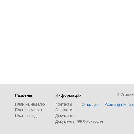
Разделы
Информация
© Обществ
План на неделю
Контакты
О палате
Размещение ре
План на месяц
О палате
План на год
Документы
Документы ЖКХ-контроля