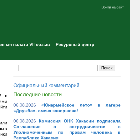
Войти на сайт
нная палата VII созыв
Ресурсный центр
Официальный комментарий
Последние новости
й в
лями
06.08.2026
«Юнармейское лето» в лагере
ойти
«Дружба»: смена завершена!
06.08.2026
Комиссия ОНК Хакасии подписала
или
Соглашение о сотрудничестве с
льга
Уполномоченным по правам человека в
лики
Республике Хакасия