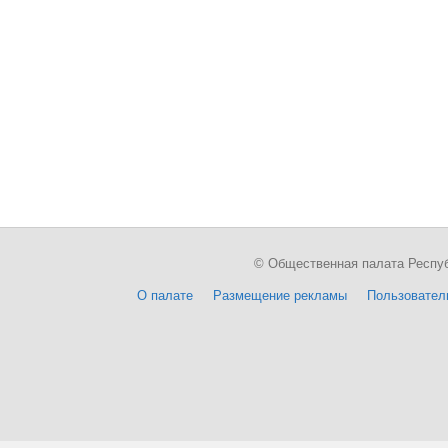
© Общественная палата Республи
О палате
Размещение рекламы
Пользовател