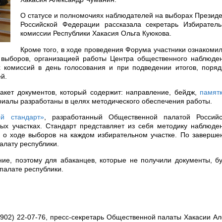
О статусе и полномочиях наблюдателей на выборах Презид
Российской Федерации рассказала секретарь Избиратель
комиссии Республики Хакасия Ольга Куюкова.
Кроме того, в ходе проведения Форума участники ознакоми
выборов, организацией работы Центра общественного наблюден
 комиссий в день голосования и при подведении итогов, поря
й.
акет документов, который содержит: направление, бейдж,
памят
риалы разработаны в целях методического обеспечения работы.
ой стандарт»
, разработанный Общественной палатой Российс
ых участках. Стандарт представляет из себя методику наблюде
и о ходе выборов на каждом избирательном участке. По заверш
алату республики.
ние, поэтому для абаканцев, которые не получили документы, б
палате республики.
02) 22-07-76, пресс-секретарь Общественной палаты Хакасии А