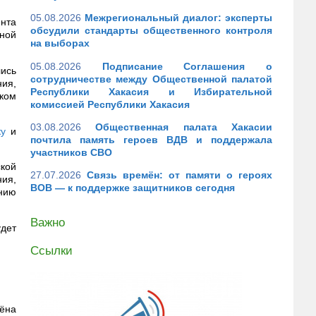
05.08.2026
Межрегиональный диалог: эксперты
ента
обсудили стандарты общественного контроля
ной
на выборах
05.08.2026
Подписание Соглашения о
лись
сотрудничестве между Общественной палатой
ия,
Республики Хакасия и Избирательной
дком
комиссией Республики Хакасия
03.08.2026
Общественная палата Хакасии
ку
и
почтила память героев ВДВ и поддержала
участников СВО
кой
27.07.2026
Связь времён: от памяти о героях
ния,
ВОВ — к поддержке защитников сегодня
ению
Важно
удет
Ссылки
лёна