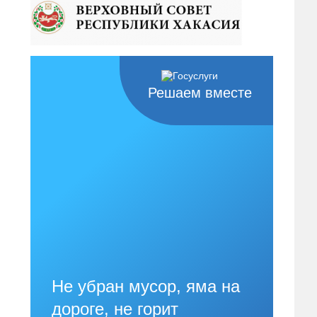
Решаем вместе
Не убран мусор, яма на
дороге, не горит