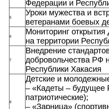
Федерации и Республ
Уроки мужества и вст
5
ветеранами боевых д
Мониторинг открытия
6
на территории Респуб
Внедрение стандарто
добровольчества РФ н
7
Республики Хакасия
Детские и молодежны
– «Кадеты – будущее 
патриотические);
8
– «Зарница» (спортив