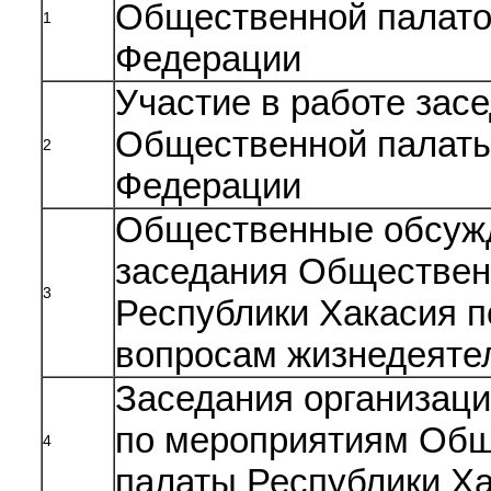
Общественной палато
1
Федерации
Участие в работе зас
Общественной палаты
2
Федерации
Общественные обсужд
заседания Обществен
3
Республики Хакасия 
вопросам жизнедеяте
Заседания организац
по мероприятиям Об
4
палаты Республики Х