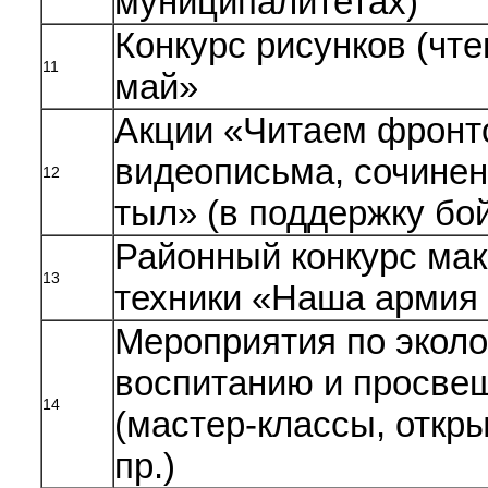
муниципалитетах)
Конкурс рисунков (чт
11
май»
Акции «Читаем фронт
видеописьма, сочине
12
тыл» (в поддержку бо
Районный конкурс мак
13
техники «Наша армия
Мероприятия по эколо
воспитанию и просве
14
(мастер-классы, откр
пр.)