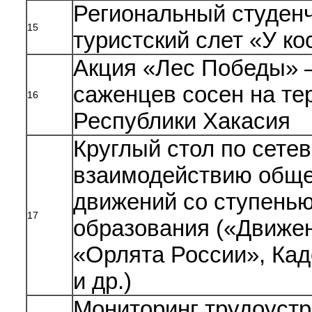
Региональный студен
15
туристский слет «У ко
Акция «Лес Победы» 
саженцев сосен на те
16
Республики Хакасия
Круглый стол по сете
взаимодействию общ
движений со ступень
17
образования («Движе
«Орлята России», Кад
и др.)
Мониторинг трудоуст