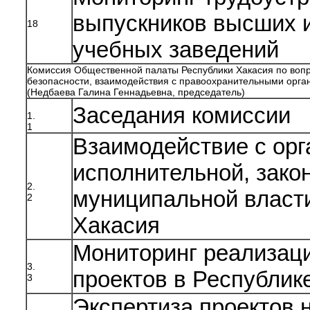
выпускников высших 
18
учебных заведений
Комиссия Общественной палаты Республики Хакасия по вопр
безопасности, взаимодействия с правоохранительными орга
(Недбаева Галина Геннадьевна, председатель)
Заседания комиссии
1.
1
Взаимодействие с ор
исполнительной, зако
2.
муниципальной власт
2
Хакасия
Мониторинг реализац
3.
проектов в Республик
3
Экспертиза проектов 