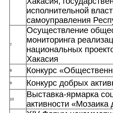
Хакасия, государстве
исполнительной власт
самоуправления Респ
Осуществление общес
мониторинга реализа
7
национальных проекто
Хакасия
Конкурс «Общественн
8
Конкурс добрых актив
9
Выставка-ярмарка со
10
активности «Мозаика 