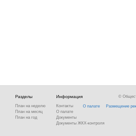
Разделы
Информация
© Обществ
План на неделю
Контакты
О палате
Размещение ре
План на месяц
О палате
План на год
Документы
Документы ЖКХ-контроля