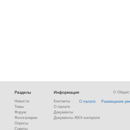
Разделы
Информация
© Обществ
Новости
Контакты
О палате
Размещение ре
Темы
О палате
Форум
Документы
Фотогалереи
Документы ЖКХ-контроля
Опросы
Советы