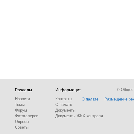
Разделы
Информация
© Обществ
Новости
Контакты
О палате
Размещение ре
Темы
О палате
Форум
Документы
Фотогалереи
Документы ЖКХ-контроля
Опросы
Советы