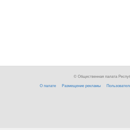
© Общественная палата Республи
О палате
Размещение рекламы
Пользовател