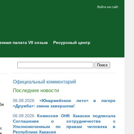
Войти на сайт
нная палата VII созыв
Ресурсный центр
Официальный комментарий
Последние новости
06.08.2026
«Юнармейское лето» в лагере
бя
«Дружба»: смена завершена!
06.08.2026
Комиссия ОНК Хакасии подписала
Соглашение о сотрудничестве с
Уполномоченным по правам человека в
т
Республике Хакасия
к