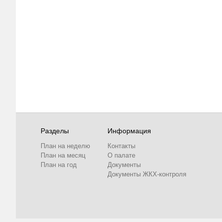
Разделы
Информация
План на неделю
Контакты
План на месяц
О палате
План на год
Документы
Документы ЖКХ-контроля