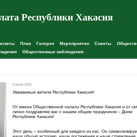
лата Республики Хакасия
нтакты
План
Галерея
Мероприятия
Советы
Обществе
уждения
Общественные наблюдения
3 июля 2026
Уважаемые жители Республики Хакасия!
От имени Общественной палаты Республики Хакасия и от се
лично поздравляю вас с нашим общим праздником – Днем
Республики Хакасия!
Этот день – особенный для каждого из нас. Он символизируе
нашу общую историю, наши достижения и наше стремление 