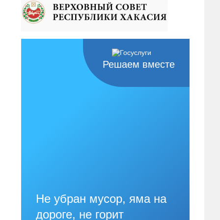
Решаем вместе
Не убран мусор, яма на
дороге, не горит