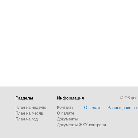
Разделы
Информация
© Обществ
План на неделю
Контакты
О палате
Размещение ре
План на месяц
О палате
План на год
Документы
Документы ЖКХ-контроля