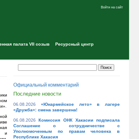
Войти на сайт
нная палата VII созыв
Ресурсный центр
Официальный комментарий
Последние новости
ики
ном
06.08.2026
«Юнармейское лето» в лагере
и».
«Дружба»: смена завершена!
ьной
06.08.2026
Комиссия ОНК Хакасии подписала
иве
Соглашение о сотрудничестве с
ная
Уполномоченным по правам человека в
ю и
Республике Хакасия
ии,