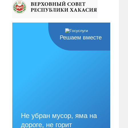
Решаем вместе
Не убран мусор, яма на
дороге, не горит