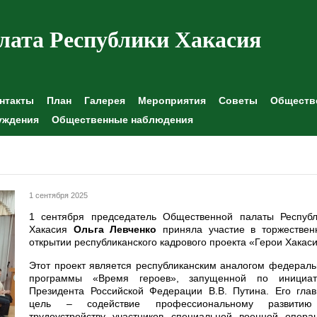
лата Республики Хакасия
нтакты
План
Галерея
Мероприятия
Советы
Обществе
уждения
Общественные наблюдения
1 сентября 2025
1 сентября председатель Общественной палаты Республ
Хакасия
Ольга Левченко
приняла участие в торжествен
открытии республиканского кадрового проекта «Герои Хакаси
Этот проект является республиканским аналогом федерал
программы «Время героев», запущенной по инициат
Президента Российской Федерации В.В. Путина. Его глав
цель – содействие профессиональному развити
трудоустройству участников специальной военной операц