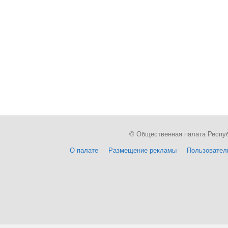
© Общественная палата Республи
О палате
Размещение рекламы
Пользовател