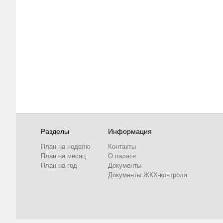
Разделы
Информация
План на неделю
Контакты
План на месяц
О палате
План на год
Документы
Документы ЖКХ-контроля