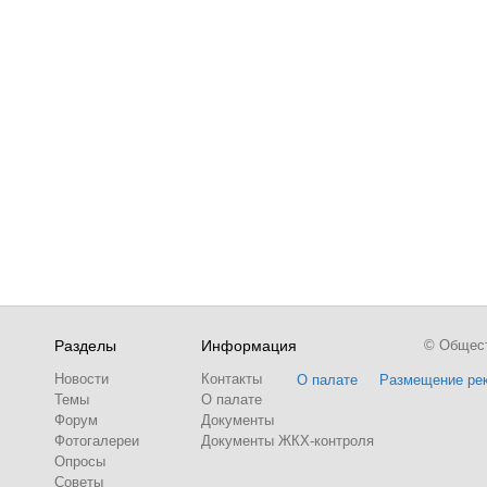
Разделы
Информация
© Обществ
Новости
Контакты
О палате
Размещение ре
Темы
О палате
Форум
Документы
Фотогалереи
Документы ЖКХ-контроля
Опросы
Советы