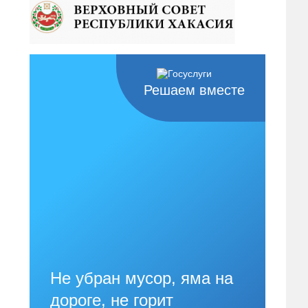
Решаем вместе
Не убран мусор, яма на
дороге, не горит