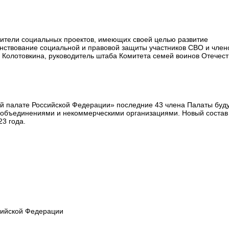
ители социальных проектов, имеющих своей целью развитие
енствование социальной и правовой защиты участников СВО и член
а Колотовкина, руководитель штаба Комитета семей воинов Отечест
й палате Российской Федерации» последние 43 члена Палаты буд
 объединениями и некоммерческими организациями. Новый состав
3 года.
сийской Федерации