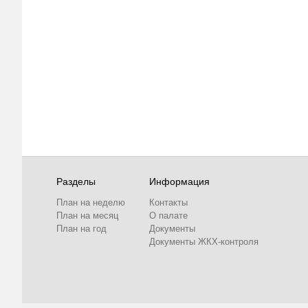
Разделы
Информация
План на неделю
Контакты
План на месяц
О палате
План на год
Документы
Документы ЖКХ-контроля