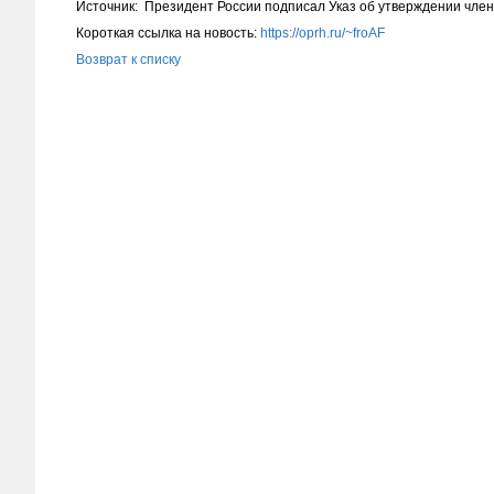
Источник: Президент России подписал Указ об утверждении чле
Короткая ссылка на новость:
https://oprh.ru/~froAF
Возврат к списку