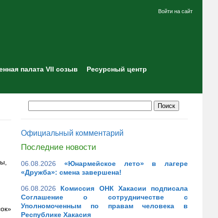
Войти на сайт
нная палата VII созыв
Ресурсный центр
Официальный комментарий
Последние новости
ы,
06.08.2026
«Юнармейское лето» в лагере
«Дружба»: смена завершена!
06.08.2026
Комиссия ОНК Хакасии подписала
Соглашение о сотрудничестве с
Уполномоченным по правам человека в
сок»
Республике Хакасия