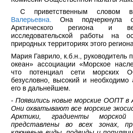
С приветственным словом 
Валерьевна.
Она подчеркнула о
Арктического региона и ве
исследовательской работы на о
природных территориях этого регион
Мария Гаврило, к.б.н., руководитель
океан» ассоциации «Морское насле
что потенциал сети морских О
безусловно, высокий и необходимо 
его в дальнейшем.
-
Появились новые морские ООПТ в 
Они охватывают все морские экоси
Арктики, градиенты морско
представлены во всех зонах, п
ключевые виды, подвиды и популяц