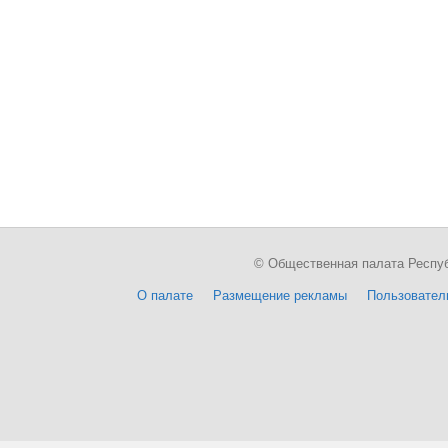
© Общественная палата Республи
О палате
Размещение рекламы
Пользовател