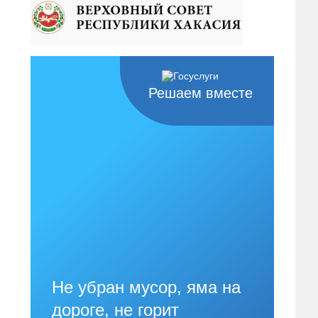
Решаем вместе
Не убран мусор, яма на
дороге, не горит