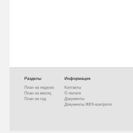
Разделы
Информация
План на неделю
Контакты
План на месяц
О палате
План на год
Документы
Документы ЖКХ-контроля