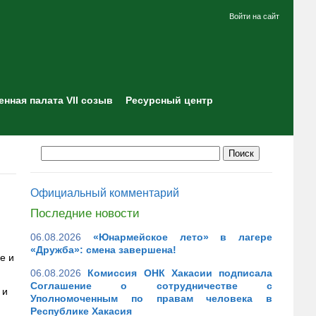
Войти на сайт
нная палата VII созыв
Ресурсный центр
Официальный комментарий
Последние новости
06.08.2026
«Юнармейское лето» в лагере
«Дружба»: смена завершена!
е и
06.08.2026
Комиссия ОНК Хакасии подписала
Соглашение о сотрудничестве с
 и
Уполномоченным по правам человека в
Республике Хакасия