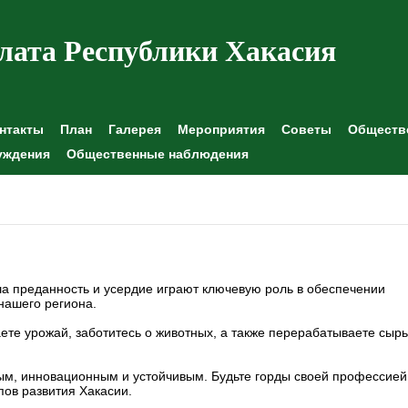
лата Республики Хакасия
нтакты
План
Галерея
Мероприятия
Советы
Обществе
уждения
Общественные наблюдения
 преданность и усердие играют ключевую роль в обеспечении
нашего региона.
те урожай, заботитесь о животных, а также перерабатываете сырь
м, инновационным и устойчивым. Будьте горды своей профессией
пов развития Хакасии.