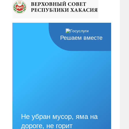
Решаем вместе
Не убран мусор, яма на
дороге, не горит