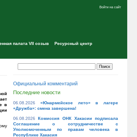
Войти на сайт
нная палата VII созыв
Ресурсный центр
Официальный комментарий
Последние новости
ной
ает
06.08.2026
«Юнармейское лето» в лагере
е в
«Дружба»: смена завершена!
ции
06.08.2026
Комиссия ОНК Хакасии подписала
Соглашение о сотрудничестве с
ому
Уполномоченным по правам человека в
Республике Хакасия