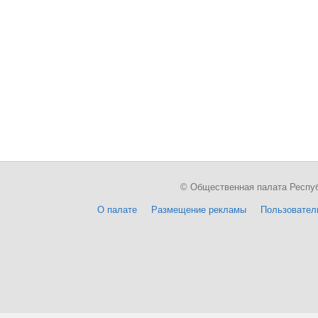
© Общественная палата Республи
О палате
Размещение рекламы
Пользовател