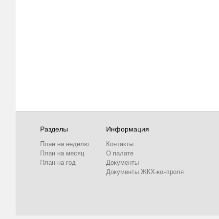
Разделы
Информация
План на неделю
Контакты
План на месяц
О палате
План на год
Документы
Документы ЖКХ-контроля