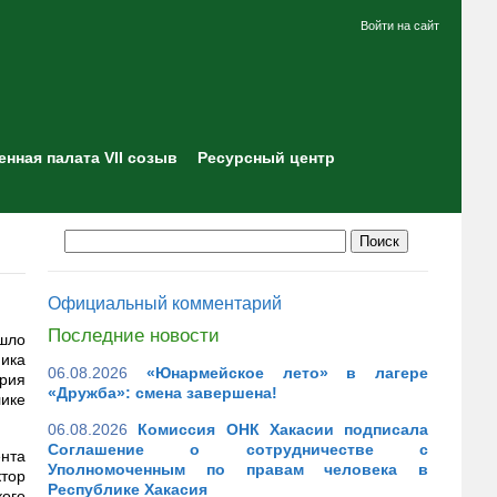
Войти на сайт
нная палата VII созыв
Ресурсный центр
Официальный комментарий
Последние новости
шло
ика
06.08.2026
«Юнармейское лето» в лагере
рия
«Дружба»: смена завершена!
ике
06.08.2026
Комиссия ОНК Хакасии подписала
Соглашение о сотрудничестве с
ента
Уполномоченным по правам человека в
ктор
Республике Хакасия
ого