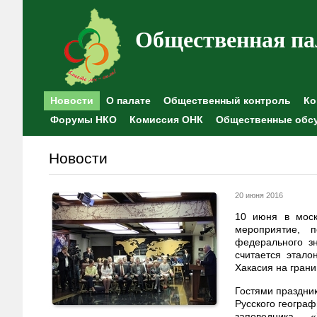
Общественная па
Новости
О палате
Общественный контроль
Ко
Форумы НКО
Комиссия ОНК
Общественные обс
Новости
20 июня 2016
10 июня в моск
мероприятие, п
федерального з
считается этало
Хакасия на грани
Гостями праздник
Русского геогра
заповедника «