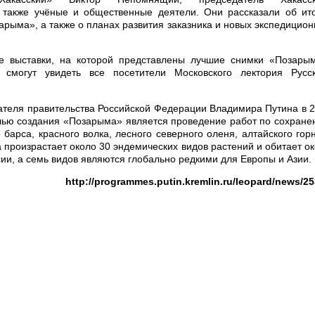
 также учёные и общественные деятели. Они рассказали об ит
арыма», а также о планах развития заказника и новых экспедицио
ие выставки, на которой представлены лучшие снимки «Позары
смогут увидеть все посетители Московского лектория Русск
теля правительства Российской Федерации Владимира Путина в 
елью создания «Позарыма» является проведение работ по сохран
барса, красного волка, лесного северного оленя, алтайского гор
а произрастает около 30 эндемических видов растений и обитает о
ссии, а семь видов являются глобально редкими для Европы и Азии.
http://programmes.putin.kremlin.ru/leopard/news/2