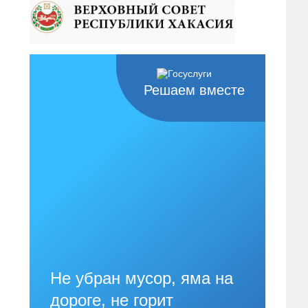
Решаем вместе
Не убран мусор, яма на
дороге, не горит