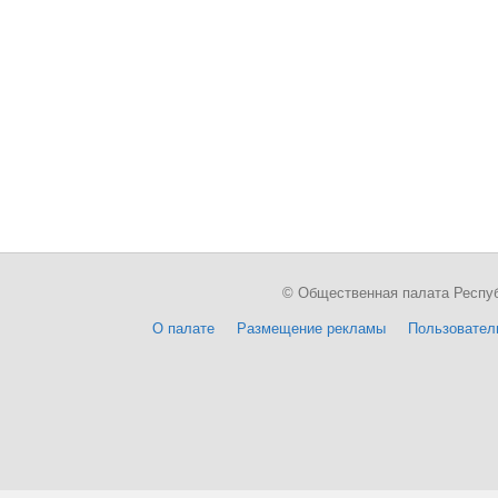
© Общественная палата Республи
О палате
Размещение рекламы
Пользовател