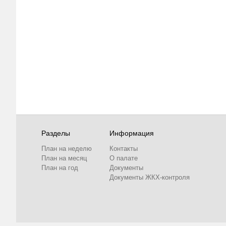
Разделы
Информация
План на неделю
Контакты
План на месяц
О палате
План на год
Документы
Документы ЖКХ-контроля