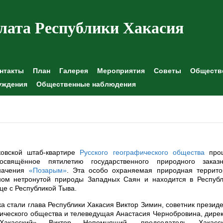
лата Республики Хакасия
нтакты
План
Галерея
Мероприятия
Советы
Обществе
уждения
Общественные наблюдения
овской штаб-квартире
Русского географического общества
про
освящённое пятилетию государственного природного заказн
начения
«Позарым»
. Эта особо охраняемая природная террито
ном нетронутой природы Западных Саян и находится в Республ
це с Республикой Тыва.
а стали глава Республики Хакасия Виктор Зимин, советник презид
фического общества и телеведущая Анастасия Чернобровина, дире
Хакасский» Виктор Непомнящий, председатель Хакасск