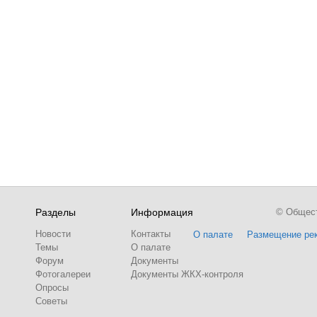
Разделы
Информация
© Обществ
Новости
Контакты
О палате
Размещение ре
Темы
О палате
Форум
Документы
Фотогалереи
Документы ЖКХ-контроля
Опросы
Советы