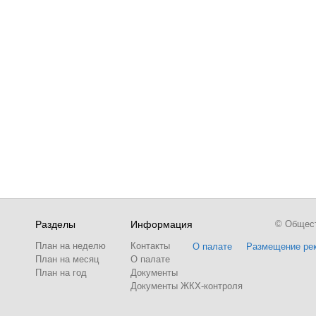
Разделы
Информация
© Обществ
План на неделю
Контакты
О палате
Размещение ре
План на месяц
О палате
План на год
Документы
Документы ЖКХ-контроля