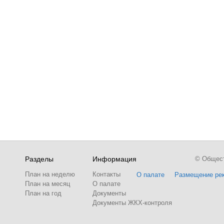
Разделы
Информация
© Обществ
План на неделю
Контакты
О палате
Размещение ре
План на месяц
О палате
План на год
Документы
Документы ЖКХ-контроля