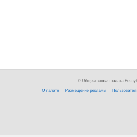
© Общественная палата Республи
О палате
Размещение рекламы
Пользовател