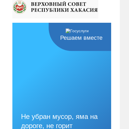
Решаем вместе
Не убран мусор, яма на
дороге, не горит