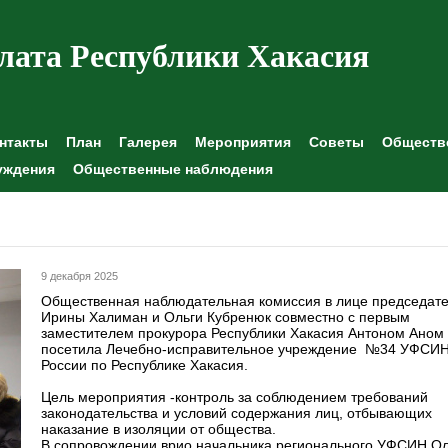
лата Республики Хакасия
нтакты
План
Галерея
Мероприятия
Советы
Обществе
уждения
Общественные наблюдения
9 декабря 2025
Общественная наблюдательная комиссия в лице председат
Ирины Халиман и Ольги Кубренюк совместно с первым
заместителем прокурора Республики Хакасия Антоном Аном
посетила Лечебно-исправительное учреждение №34 УФСИ
России по Республике Хакасия.
Цель мероприятия -контроль за соблюдением требований
законодательства и условий содержания лиц, отбывающих
наказание в изоляции от общества.
В сопровождении врио начальника регионального УФСИН О