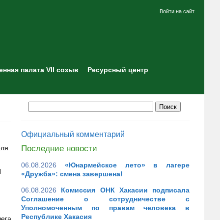
Войти на сайт
нная палата VII созыв
Ресурсный центр
Официальный комментарий
еля
Последние новости
06.08.2026
«Юнармейское лето» в лагере
Н
«Дружба»: смена завершена!
06.08.2026
Комиссия ОНК Хакасии подписала
Соглашение о сотрудничестве с
Уполномоченным по правам человека в
Республике Хакасия
лега