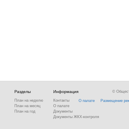
Разделы
Информация
© Обществ
План на неделю
Контакты
О палате
Размещение ре
План на месяц
О палате
План на год
Документы
Документы ЖКХ-контроля