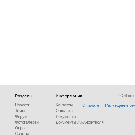
Разделы
Информация
© Обществ
Новости
Контакты
О палате
Размещение ре
Темы
О палате
Форум
Документы
Фотогалереи
Документы ЖКХ-контроля
Опросы
Советы