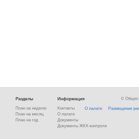
Разделы
Информация
© Обществ
План на неделю
Контакты
О палате
Размещение ре
План на месяц
О палате
План на год
Документы
Документы ЖКХ-контроля