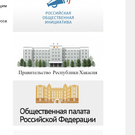
ящим
есса