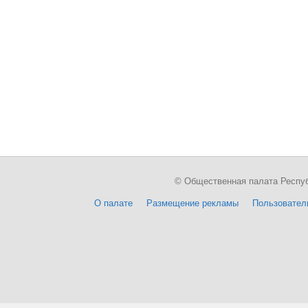
© Общественная палата Республи
О палате
Размещение рекламы
Пользовател