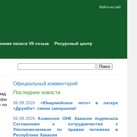
Войти на сайт
нная палата VII созыв
Ресурсный центр
Официальный комментарий
Последние новости
ад.
оры
06.08.2026
«Юнармейское лето» в лагере
й по
«Дружба»: смена завершена!
06.08.2026
Комиссия ОНК Хакасии подписала
Соглашение о сотрудничестве с
Уполномоченным по правам человека в
Республике Хакасия