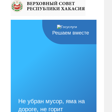
Решаем вместе
Не убран мусор, яма на
дороге, не горит