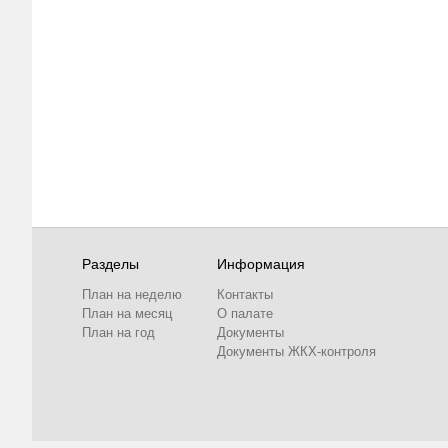
Разделы
Информация
План на неделю
Контакты
План на месяц
О палате
План на год
Документы
Документы ЖКХ-контроля