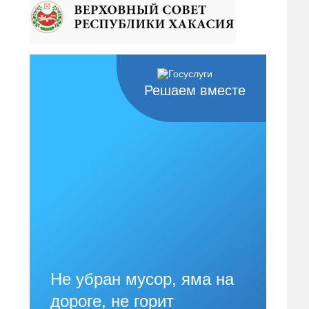
Решаем вместе
Не убран мусор, яма на
дороге, не горит