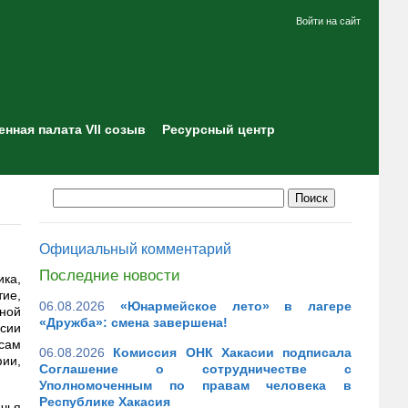
Войти на сайт
нная палата VII созыв
Ресурсный центр
Официальный комментарий
Последние новости
ика,
ие,
06.08.2026
«Юнармейское лето» в лагере
ной
«Дружба»: смена завершена!
сии
сам
06.08.2026
Комиссия ОНК Хакасии подписала
ии,
Соглашение о сотрудничестве с
Уполномоченным по правам человека в
Республике Хакасия
чья