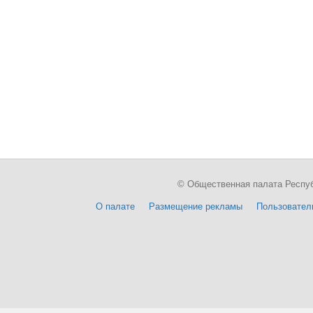
© Общественная палата Республи
О палате
Размещение рекламы
Пользовател