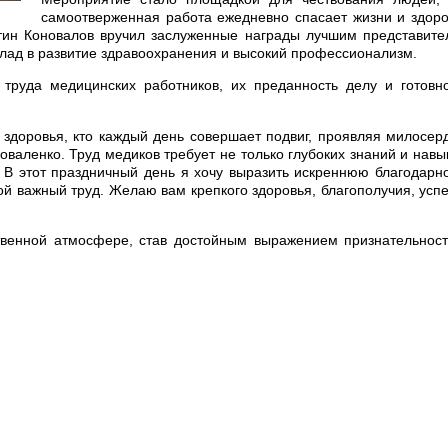
самоотверженная работа ежедневно спасает жизни и здор
нтин Коновалов вручил заслуженные награды лучшим представит
лад в развитие здравоохранения и высокий профессионализм.
труда медицинских работников, их преданность делу и готовн
 здоровья, кто каждый день совершает подвиг, проявляя милосер
аленко. Труд медиков требует не только глубоких знаний и навы
. В этот праздничный день я хочу выразить искреннюю благодарн
ой важный труд. Желаю вам крепкого здоровья, благополучия, усп
венной атмосфере, став достойным выражением признательност