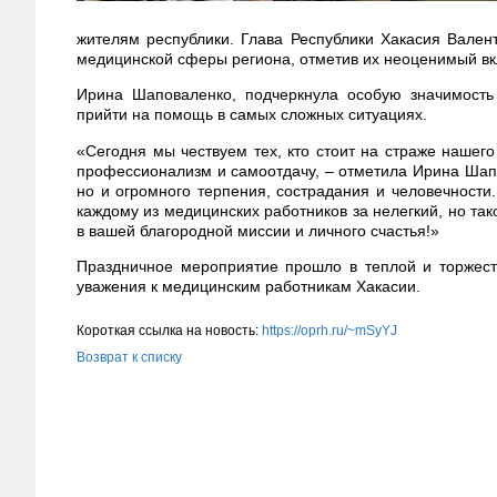
жителям республики. Глава Республики Хакасия Вале
медицинской сферы региона, отметив их неоценимый вк
Ирина Шаповаленко, подчеркнула особую значимость 
прийти на помощь в самых сложных ситуациях.
«Сегодня мы чествуем тех, кто стоит на страже нашего
профессионализм и самоотдачу, – отметила Ирина Шапов
но и огромного терпения, сострадания и человечности
каждому из медицинских работников за нелегкий, но так
в вашей благородной миссии и личного счастья!»
Праздничное мероприятие прошло в теплой и торжест
уважения к медицинским работникам Хакасии.
Короткая ссылка на новость:
https://oprh.ru/~mSyYJ
Возврат к списку