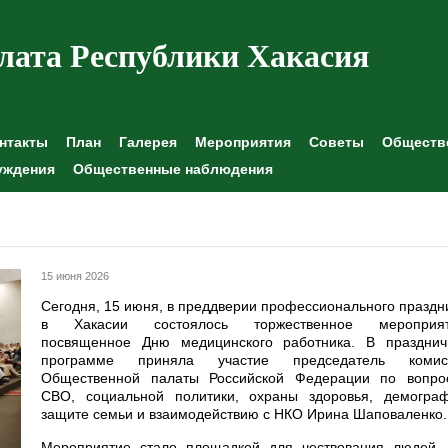
лата Республики Хакасия
нтакты
План
Галерея
Мероприятия
Советы
Обществе
уждения
Общественные наблюдения
15 июня 2026
Сегодня, 15 июня, в преддверии профессионального праздн
в Хакасии состоялось торжественное мероприят
посвященное Дню медицинского работника. В празднич
программе приняла участие председатель комис
Общественной палаты Российской Федерации по вопро
СВО, социальной политики, охраны здоровья, демограф
защите семьи и взаимодействию с НКО Ирина Шаповаленко.
Мероприятие стало площадкой для чествования людей, 