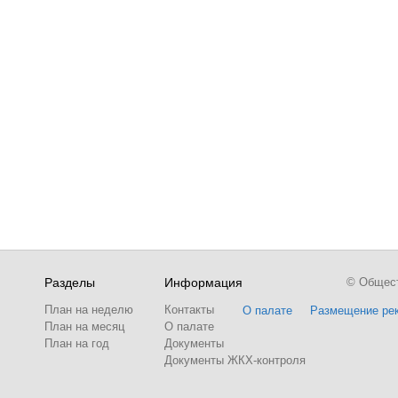
Разделы
Информация
© Обществ
План на неделю
Контакты
О палате
Размещение ре
План на месяц
О палате
План на год
Документы
Документы ЖКХ-контроля