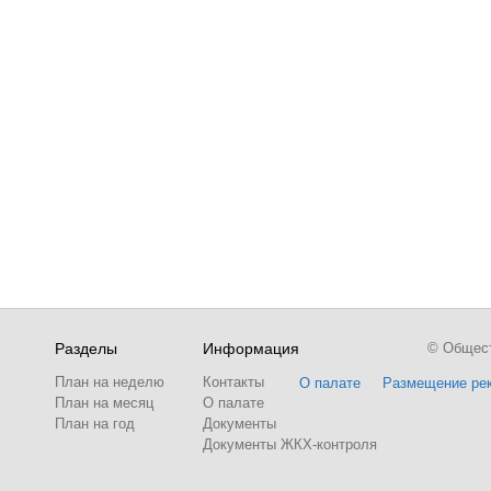
Разделы
Информация
© Обществ
План на неделю
Контакты
О палате
Размещение ре
План на месяц
О палате
План на год
Документы
Документы ЖКХ-контроля