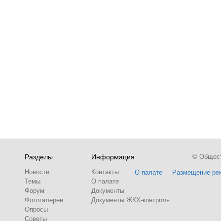
Разделы
Информация
© Обществ
Новости
Контакты
О палате
Размещение ре
Темы
О палате
Форум
Документы
Фотогалереи
Документы ЖКХ-контроля
Опросы
Советы