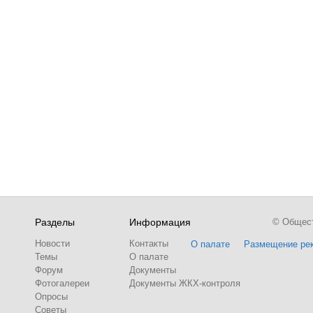
Разделы
Информация
© Обществ
Новости
Контакты
О палате
Размещение ре
Темы
О палате
Форум
Документы
Фотогалереи
Документы ЖКХ-контроля
Опросы
Советы