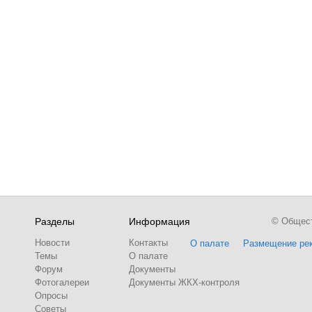
Разделы
Информация
© Обществ
Новости
Контакты
О палате
Размещение ре
Темы
О палате
Форум
Документы
Фотогалереи
Документы ЖКХ-контроля
Опросы
Советы