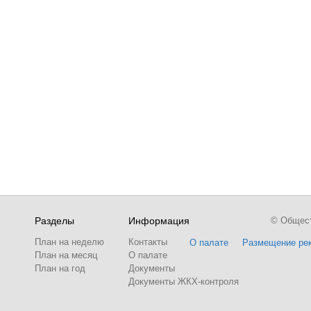
Разделы
Информация
© Обществ
План на неделю
Контакты
О палате
Размещение ре
План на месяц
О палате
План на год
Документы
Документы ЖКХ-контроля