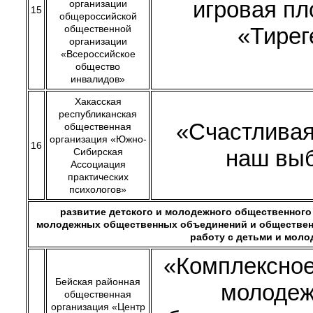
игровая п
организации
15
общероссийской
общественной
«Тирег
организации
«Всероссийское
общество
инвалидов»
Хакасская
республиканская
«Счастливая
общественная
организация «Южно-
16
наш вы
Сибирская
Ассоциация
практических
психологов»
развитие детского и молодежного общественного
молодежных общественных объединений и обществе
работу с детьми и мол
«Комплексное
Бейская районная
молодеж
общественная
организация «Центр