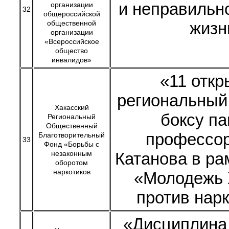
и неправильн
организации
32
общероссийской
общественной
жизн
организации
«Всероссийское
общество
инвалидов»
«11 отк
региональный
Хакасский
боксу п
Региональный
Общественный
профессор
Благотворительный
33
Фонд «Борьбы с
незаконным
Катанова в ра
оборотом
наркотиков
«Молодежь 
против нар
«Дисциплина 