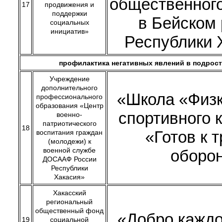
общественног
17
продвижения и
поддержки
в Бейском
социальных
инициатив»
Республики 
профилактика негативных явлений в подрос
Учреждение
дополнительного
«Школа «Физк
профессионального
образования «Центр
спортивного 
военно-
патриотического
18
«Готов к т
воспитания граждан
(молодежи) к
военной службе
оборо
ДОСААФ России
Республики
Хакасия»
Хакасский
региональный
общественный фонд
«Добро кажд
19
социальной