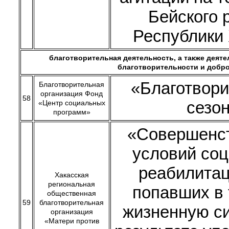
Бейского 
Республики
благотворительная деятельность, а также деяте
благотворительности и добр
«Благотвор
Благотворительная
организация Фонд
58
сезо
«Центр социальных
программ»
«Совершенс
условий со
реабилитац
Хакасская
региональная
попавших в
общественная
59
благотворительная
жизненную с
организация
«Матери против