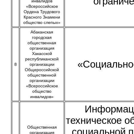
огранич
инвалидов
«Всероссийское
Ордена Трудового
Красного Знамени
общество слепых»
Абаканская
городская
общественная
организация
Хакасской
республиканской
«Социально
8
организации
Общероссийской
общественной
организации
«Всероссийское
общество
инвалидов»
Информац
техническое о
Общественная
социальной 
организация