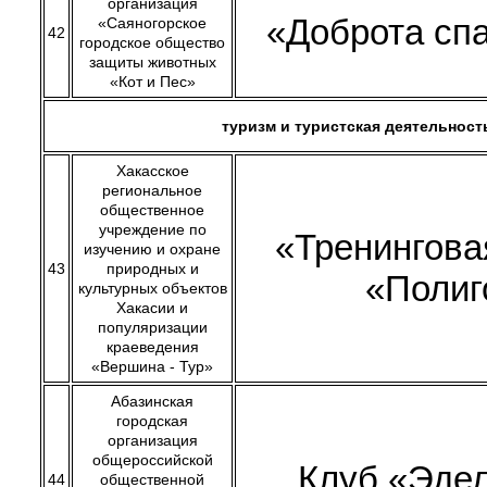
организация
«Доброта сп
«Саяногорское
42
городское общество
защиты животных
«Кот и Пес»
туризм и туристская деятельност
Хакасское
региональное
общественное
учреждение по
«Тренингова
изучению и охране
43
природных и
«Полиг
культурных объектов
Хакасии и
популяризации
краеведения
«Вершина - Тур»
Абазинская
городская
организация
общероссийской
Клуб «Эде
44
общественной