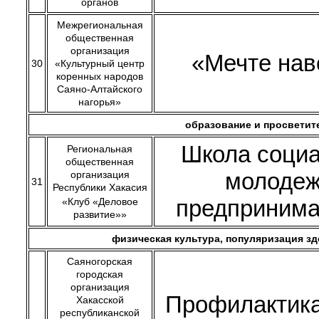
органов
Межрегиональная
общественная
организация
«Мечте нав
30
«Культурный центр
коренных народов
Саяно-Алтайского
нагорья»
образование и просветит
Школа социа
Региональная
общественная
молодеж
организация
31
Республики Хакасия
предпринима
«Клуб «Деловое
развитие»»
физическая культура, популяризация з
Саяногорская
городская
организация
Профилактика
Хакасской
республиканской