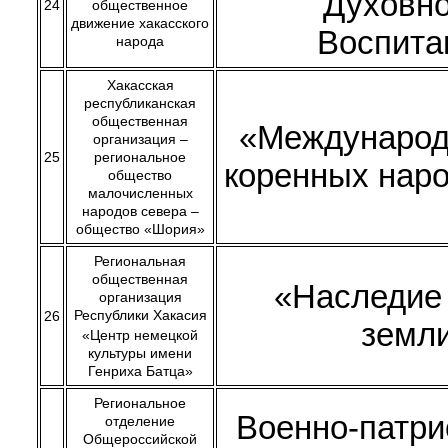
Духовно
24
общественное
движение хакасского
Воспита
народа
Хакасская
республиканская
общественная
«Международ
организация –
25
региональное
коренных нар
общество
малочисленных
народов севера –
общество «Шория»
Региональная
общественная
«Наследие
организация
Республики Хакасия
26
земл
«Центр немецкой
культуры имени
Генриха Батца»
Региональное
Военно-патри
отделение
Общероссийской