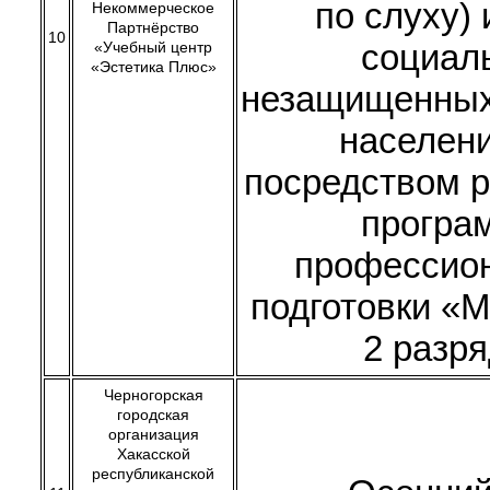
по слуху) 
Некоммерческое
Партнёрство
10
социал
«Учебный центр
«Эстетика Плюс»
незащищенных
населен
посредством 
програ
профессио
подготовки «
2 разр
Черногорская
городская
организация
Хакасской
республиканской