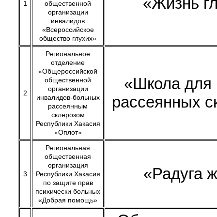
«Жизнь г
1
общественной
организации
инвалидов
«Всероссийское
общество глухих»
Региональное
отделение
«Общероссийской
«Школа для
общественной
организации
2
рассеянных с
инвалидов-больных
рассеянным
склерозом
Республики Хакасия
«Оплот»
Региональная
общественная
организация
«Радуга 
3
Республики Хакасия
по защите прав
психически больных
«Добрая помощь»