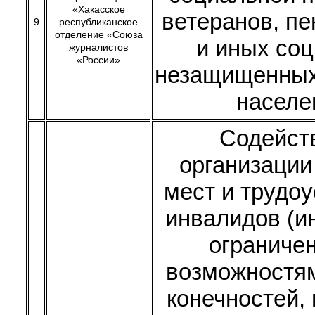
«Хакасское
ветеранов, п
9
республиканское
отделение «Союза
и иных со
журналистов
«России»
незащищенных
населе
Содейст
организации
мест и трудо
инвалидов (и
ограниче
возможностя
конечностей,