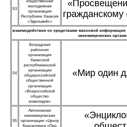
«Просвещение
общественная
молодежная
53
гражданскому
организация
Республики Хакасия
«Эдельвейс»
взаимодействие со средствами массовой информации 
некоммерческих органи
Боградская
районная
организация
Хакасской
республиканской
«Мир один д
организации
54
общероссийской
общественной
организации
«Всероссийской
общество
инвалидов»
Автономная
«Энцикло
некоммерческая
55
организация «Центр
общест
Консалтинга «Про