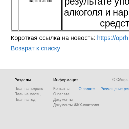
результате уп
наркотиков»
алкоголя и на
средс
Короткая ссылка на новость:
https://op
Возврат к списку
Разделы
Информация
© Обществ
План на неделю
Контакты
О палате
Размещение ре
План на месяц
О палате
План на год
Документы
Документы ЖКХ-контроля