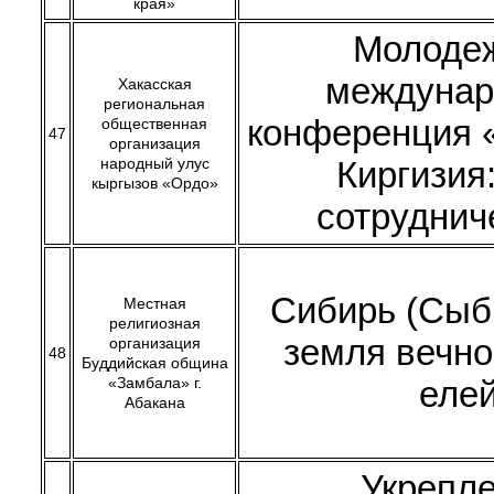
края»
Молоде
междунар
Хакасская
региональная
конференция 
общественная
47
организация
народный улус
Киргизия:
кыргызов «Ордо»
сотруднич
Сибирь (Сыб
Местная
религиозная
земля вечн
организация
48
Буддийская община
«Замбала» г.
еле
Абакана
Укрепл