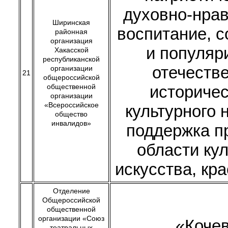
духовно-нра
Ширинская
воспитание, 
районная
организация
и популяр
Хакасской
республиканской
отечеств
организации
21
общероссийской
общественной
историчес
организации
«Всероссийское
культурного 
общество
инвалидов»
поддержка п
области ку
искусства, кр
Отделение
Общероссийской
общественной
организации «Союз
«Коче
театральных