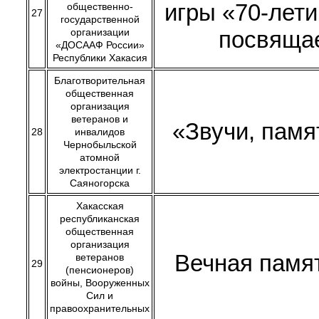
игры «70-лет
общественно-
27
государственной
организации
посвяща
«ДОСААФ России»
Республики Хакасия
Благотворительная
общественная
организация
ветеранов и
«Звучи, памя
28
инвалидов
Чернобыльской
атомной
электростанции г.
Саяногорска
Хакасская
республиканская
общественная
организация
Вечная памя
ветеранов
29
(пенсионеров)
войны, Вооруженных
Сил и
правоохранительных