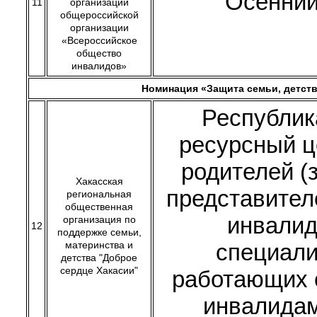
Осенний
11
организации
общероссийской
организации
«Всероссийское
общество
инвалидов»
Номинация «Защита семьи, детств
Республик
ресурсный ц
родителей (
Хакасская
представител
региональная
общественная
инвалид
организация по
12
поддержке семьи,
материнства и
специали
детства "Доброе
сердце Хакасии"
работающих 
инвалидам