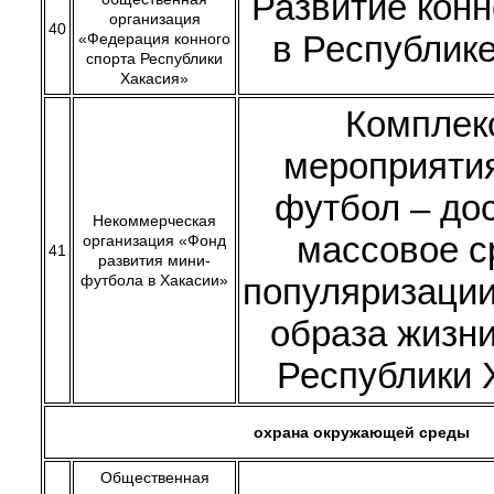
Развитие конн
организация
40
в Республик
«Федерация конного
спорта Республики
Хакасия»
Комплек
мероприяти
футбол – до
Некоммерческая
массовое с
организация «Фонд
41
развития мини-
футбола в Хакасии»
популяризации
образа жизн
Республики 
охрана окружающей среды
Общественная