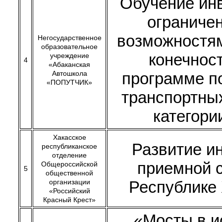
Обучение ин
ограниче
возможностя
Негосударственное
образовательное
конечнос
учреждение
4
«Абаканская
Автошкола
программе п
«ПОПУТЧИК»
транспортны
категори
Хакасское
Развитие и
республиканское
отделение
приемной 
Общероссийской
5
общественной
организации
Республике
«Российский
Красный Крест»
«Мосты в и