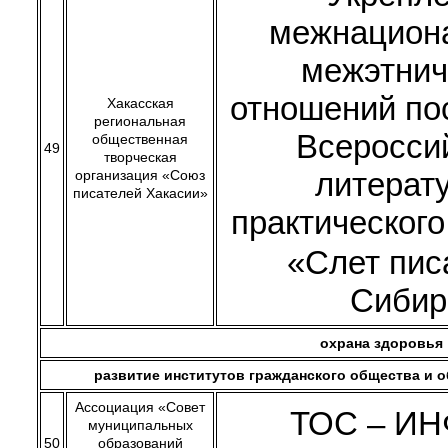
межнацион
межэтнич
отношений по
Хакасская
региональная
Всеросси
общественная
49
творческая
литерат
организация «Союз
писателей Хакасии»
практическог
«Слет пис
Сибир
охрана здоровья
развитие институтов гражданского общества и 
Ассоциация «Совет
ТОС – И
муниципальных
50
образований