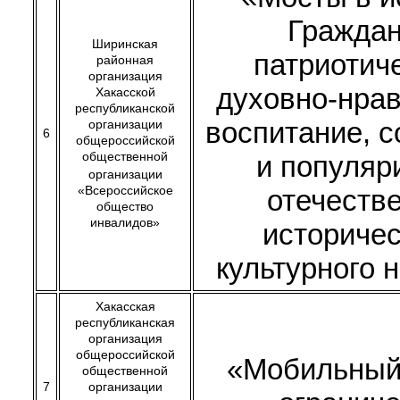
Граждан
Ширинская
патриотич
районная
организация
духовно-нра
Хакасской
республиканской
воспитание, 
организации
6
общероссийской
общественной
и популяр
организации
«Всероссийское
отечеств
общество
инвалидов»
историчес
культурного 
Хакасская
республиканская
организация
общероссийской
«Мобильный
общественной
7
организации