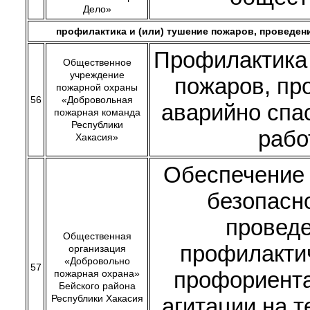
Дело»
профилактика и (или) тушение пожаров, проведен
Профилактика
Общественное
учреждение
пожаров, пр
пожарной охраны
56
«Добровольная
аварийно спа
пожарная команда
Республики
рабо
Хакасия»
Обеспечение
безопасн
провед
Общественная
профилакти
организация
«Добровольно
57
профориент
пожарная охрана»
Бейского района
Республики Хакасия
агитации на 