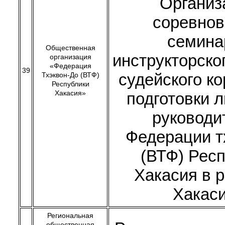
Организ
соревнов
семина
Общественная
инструкторско
организация
«Федерация
39
судейского к
Тхэквон-До (ВТФ)
Республики
Хакасия»
подготовки 
руководи
Федерации т
(ВТФ) Рес
Хакасия в 
Хакас
Региональная
общественная