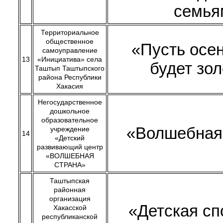
семья
Территориальное
общественное
«Пусть осе
самоуправление
13
«Инициатива» села
будет зо
Таштып Таштыпского
района Республики
Хакасия
Негосударственное
дошкольное
образовательное
«Волшебная
учреждение
14
«Детский
развивающий центр
«ВОЛШЕБНАЯ
СТРАНА»
Таштыпская
районная
организация
«Детская сп
Хакасской
республиканской