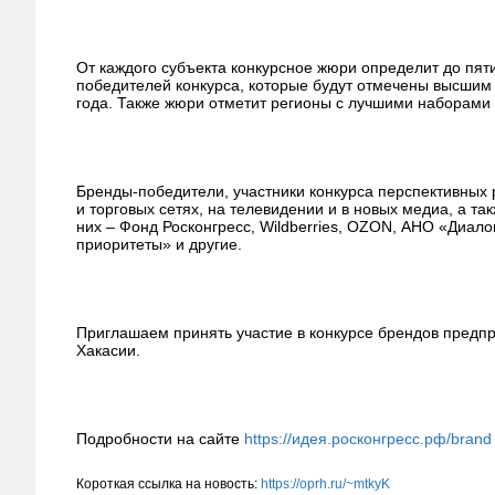
От каждого субъекта конкурсное жюри определит до пят
победителей конкурса, которые будут отмечены высшим
года. Также жюри отметит регионы с лучшими наборами
Бренды-победители, участники конкурса перспективных 
и торговых сетях, на телевидении и в новых медиа, а т
них – Фонд Росконгресс, Wildberries, OZON, АНО «Диал
приоритеты» и другие.
Приглашаем принять участие в конкурсе брендов предпр
Хакасии.
Подробности на сайте
https://идея.росконгресс.рф/brand
Короткая ссылка на новость:
https://oprh.ru/~mtkyK