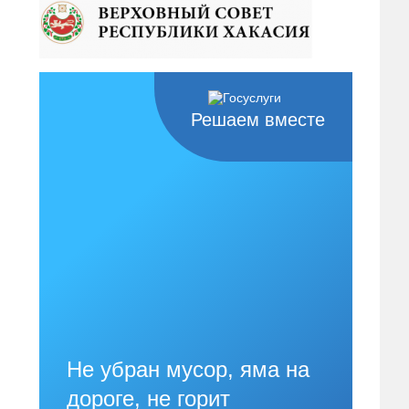
Решаем вместе
Не убран мусор, яма на
дороге, не горит