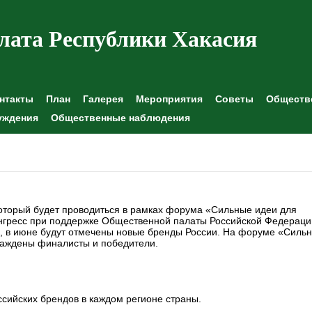
лата Республики Хакасия
нтакты
План
Галерея
Мероприятия
Советы
Обществе
уждения
Общественные наблюдения
который будет проводиться в рамках форума «Сильные идеи для
нгресс при поддержке Общественной палаты Российской Федераци
, в июне будут отмечены новые бренды России. На форуме «Силь
граждены финалисты и победители.
ссийских брендов в каждом регионе страны.