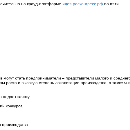
ключительно на крауд-платформе
идея.росконгресс.рф
по пяти
в могут стать предприниматели – представители малого и среднег
ы роста и высокую степень локализации производства, а также чь
о подает заявку
ий конкурса
и производства