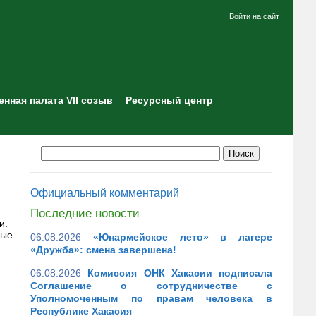
Войти на сайт
нная палата VII созыв
Ресурсный центр
Официальный комментарий
Последние новости
и.
ные
06.08.2026
«Юнармейское лето» в лагере
«Дружба»: смена завершена!
06.08.2026
Комиссия ОНК Хакасии подписала
Соглашение о сотрудничестве с
Уполномоченным по правам человека в
Республике Хакасия