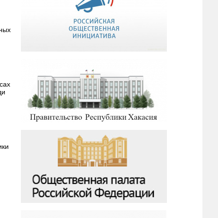
ьных
сах
ди
ики