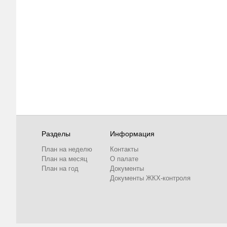
Разделы
Информация
План на неделю
Контакты
План на месяц
О палате
План на год
Документы
Документы ЖКХ-контроля