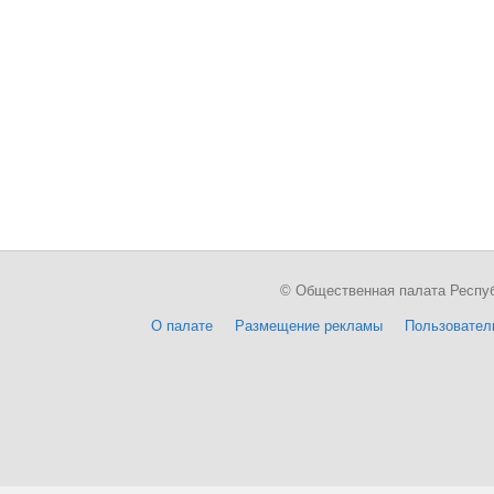
© Общественная палата Республи
О палате
Размещение рекламы
Пользовател