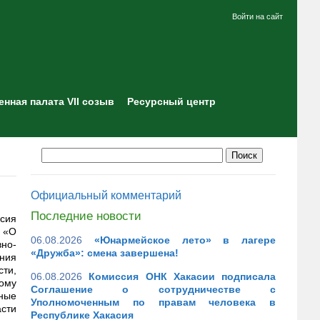
Войти на сайт
нная палата VII созыв
Ресурсный центр
Официальный комментарий
Последние новости
асия
 «О
06.08.2026
«Юнармейское лето» в лагере
но-
«Дружба»: смена завершена!
ния
ти,
06.08.2026
Комиссия ОНК Хакасии подписала
ому
Соглашение о сотрудничестве с
ьные
Уполномоченным по правам человека в
сти
Республике Хакасия