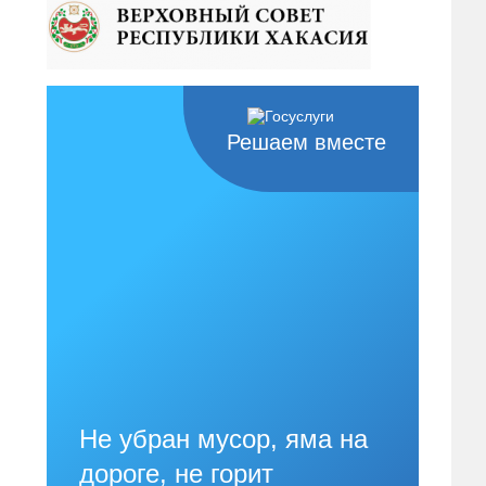
Решаем вместе
Не убран мусор, яма на
дороге, не горит