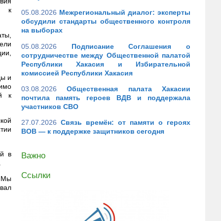
вия
й к
05.08.2026
Межрегиональный диалог: эксперты
обсудили стандарты общественного контроля
на выборах
ты,
ели
05.08.2026
Подписание Соглашения о
ии,
сотрудничестве между Общественной палатой
Республики Хакасия и Избирательной
комиссией Республики Хакасия
ды и
имо
03.08.2026
Общественная палата Хакасии
й к
почтила память героев ВДВ и поддержала
участников СВО
кой
27.07.2026
Связь времён: от памяти о героях
стии
ВОВ — к поддержке защитников сегодня
ей в
Важно
.
Ссылки
 Мы
вал