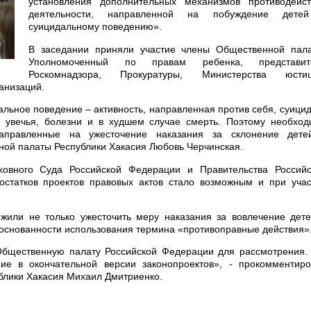
установления дополнительных механизмов противодейст
деятельности, направленной на побуждение дете
суицидальному поведению».
В заседании приняли участие члены Общественной пала
Уполномоченный по правам ребенка, представит
Роскомнадзора, Прокуратуры, Министерства юстиц
анизаций.
льное поведение – активность, направленная против себя, суици
 увечья, болезни и в худшем случае смерть. Поэтому необход
направленные на ужесточение наказания за склонение дете
ной палаты Республики Хакасия Любовь Черчинская.
ховного Суда Российской Федерации и Правительства Российс
остатков проектов правовых актов стало возможным и при уча
ожили не только ужесточить меру наказания за вовлечение дет
боснованности использования термина «противоправные действия»
Общественную палату Российской Федерации для рассмотрения.
ие в окончательной версии законопроектов», - прокомментиро
блики Хакасия Михаил Дмитриенко.