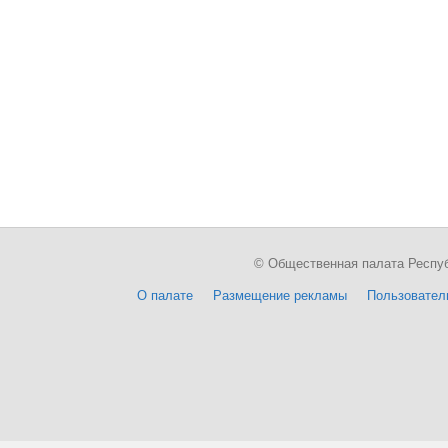
© Общественная палата Республи
О палате
Размещение рекламы
Пользовател