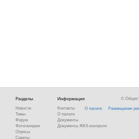
Разделы
Информация
© Обществ
Новости
Контакты
О палате
Размещение ре
Темы
О палате
Форум
Документы
Фотогалереи
Документы ЖКХ-контроля
Опросы
Советы