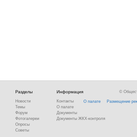
Разделы
Информация
© Обществ
Новости
Контакты
О палате
Размещение ре
Темы
О палате
Форум
Документы
Фотогалереи
Документы ЖКХ-контроля
Опросы
Советы