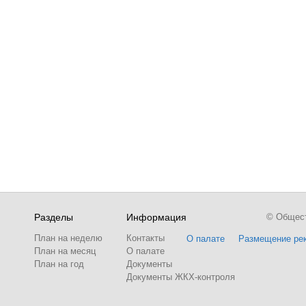
Разделы
Информация
© Обществ
План на неделю
Контакты
О палате
Размещение ре
План на месяц
О палате
План на год
Документы
Документы ЖКХ-контроля