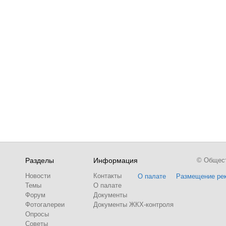
Разделы
Информация
© Обществ
Новости
Контакты
О палате
Размещение ре
Темы
О палате
Форум
Документы
Фотогалереи
Документы ЖКХ-контроля
Опросы
Советы