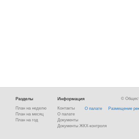
Разделы
Информация
© Обществ
План на неделю
Контакты
О палате
Размещение ре
План на месяц
О палате
План на год
Документы
Документы ЖКХ-контроля