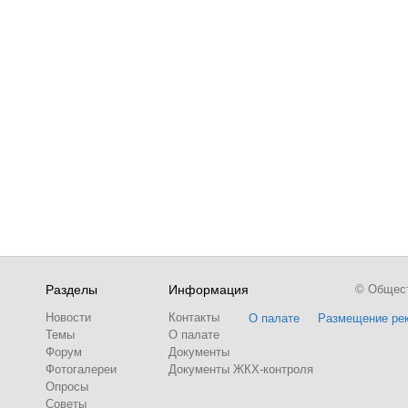
Разделы
Информация
© Обществ
Новости
Контакты
О палате
Размещение ре
Темы
О палате
Форум
Документы
Фотогалереи
Документы ЖКХ-контроля
Опросы
Советы