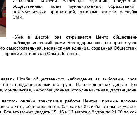
Избиркома Хакасии Александр Чуманин, представит
общественных палат муниципальных образовани
некоммерческих организаций, активные жители республи
СМИ.
«Уже в шестой раз открывается Центр общественн
наблюдения за выборами. Благодарим всех, кто принял уча
 это самостоятельная, независимая единица, созданная Обществе
 - прокомментировала Ольга Левченко.
едатель Штаба общественного наблюдения за выборами, пров
остей с представителями его групп. На сегодняшний день в Це
я, юридическая, информационная, координационная, дистанционн
 вестись онлайн трансляция работы Центра, прямые включен
идео отчеты общественных наблюдателей с избирательных участк
. Все это можно увидеть 15, 16 и 17 марта с 8 утра до 21.00 по сс