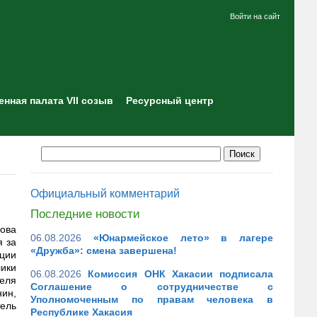
Войти на сайт
нная палата VII созыв
Ресурсный центр
Официальный комментарий
Последние новости
ова
06.08.2026
«Юнармейское лето» в лагере
я за
«Дружба»: смена завершена!
ции
ики
06.08.2026
Комиссия ОНК Хакасии подписала
теля
Соглашение о сотрудничестве с
ин,
Уполномоченным по правам человека в
тель
Республике Хакасия