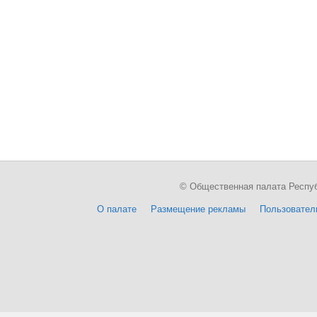
© Общественная палата Республи
О палате
Размещение рекламы
Пользовател