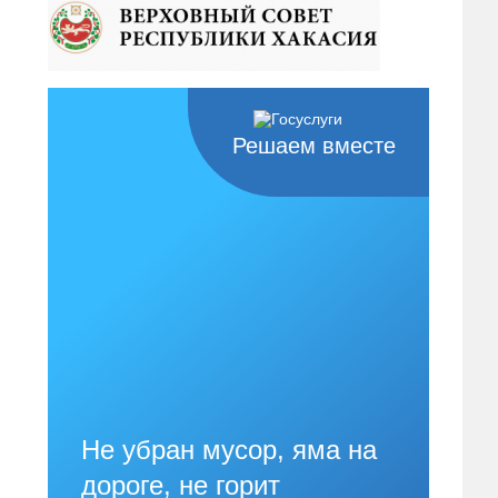
Решаем вместе
Не убран мусор, яма на
дороге, не горит