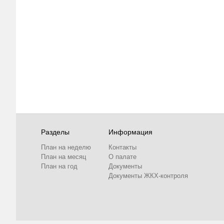
Разделы
Информация
План на неделю
Контакты
План на месяц
О палате
План на год
Документы
Документы ЖКХ-контроля