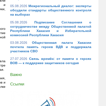
ели
й и
05.08.2026
Межрегиональный диалог: эксперты
ки,
обсудили стандарты общественного контроля
на выборах
05.08.2026
Подписание Соглашения о
сотрудничестве между Общественной палатой
ого
Республики Хакасия и Избирательной
стие
комиссией Республики Хакасия
нной
03.08.2026
Общественная палата Хакасии
почтила память героев ВДВ и поддержала
участников СВО
27.07.2026
Связь времён: от памяти о героях
ела
ВОВ — к поддержке защитников сегодня
нтре
ая.
Важно
ия,
ов и
Ссылки
ылке