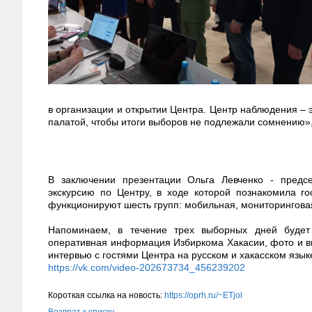
в организации и открытии Центра. Центр наблюдения –
палатой, чтобы итоги выборов не подлежали сомнению»,
В заключении презентации Ольга Левченко - предс
экскурсию по Центру, в ходе которой познакомила г
функционируют шесть групп: мобильная, мониторингова
Напоминаем, в течение трех выборных дней будет
оперативная информация Избиркома Хакасии, фото и в
интервью с гостями Центра на русском и хакасском языке
https://vk.com/video-202673734_456239202
Короткая ссылка на новость:
https://oprh.ru/~ETjol