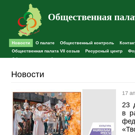
Общественная пала
Новости
О палате
Общественный контроль
Контак
Общественная палата VII созыв
Ресурсный центр
Фо
Общественные наблюдения
Новости
17 а
23 
в р
фед
«Т