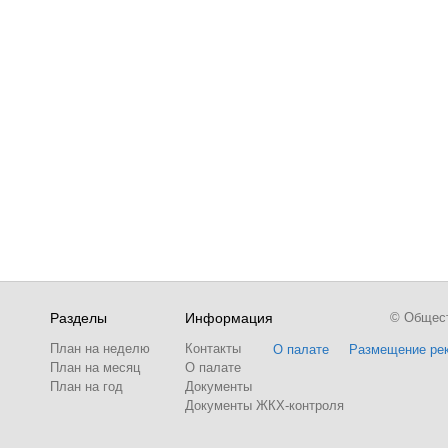
Разделы
Информация
© Обществ
План на неделю
Контакты
О палате
Размещение ре
План на месяц
О палате
План на год
Документы
Документы ЖКХ-контроля