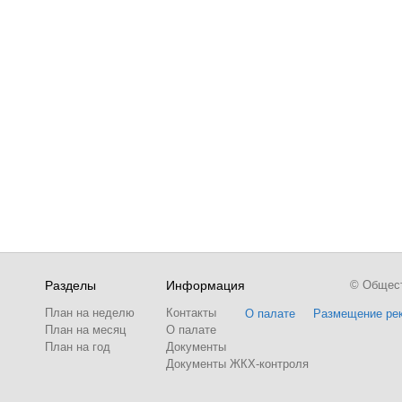
Разделы
Информация
© Обществ
План на неделю
Контакты
О палате
Размещение ре
План на месяц
О палате
План на год
Документы
Документы ЖКХ-контроля