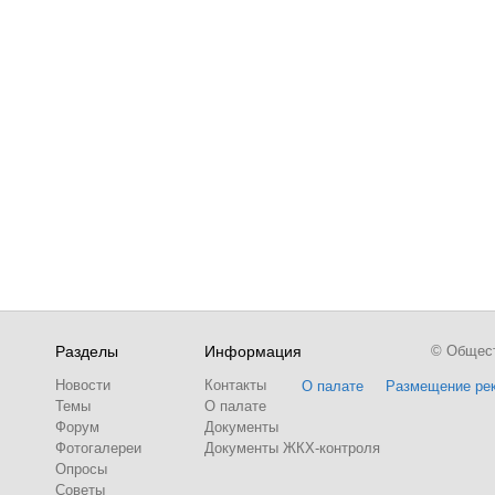
Разделы
Информация
© Обществ
Новости
Контакты
О палате
Размещение ре
Темы
О палате
Форум
Документы
Фотогалереи
Документы ЖКХ-контроля
Опросы
Советы