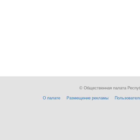
© Общественная палата Республи
О палате
Размещение рекламы
Пользовател