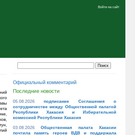
Войти на сайт
Официальный комментарий
Последние новости
ний
кого
05.08.2026
подписание Соглашения о
авы
сотрудничестве между Общественной палатой
ета
Республики Хакасия и Избирательной
ке,
комиссией Республики Хакасия
ов,
ун,
03.08.2026
Общественная палата Хакасии
лий
почтила память героев ВДВ и поддержала