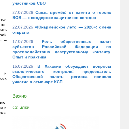
участников СВО
27.07.2026
Связь времён: от памяти о героях
ВОВ — к поддержке защитников сегодня
тся
тен
22.07.2026
«Юнармейское лето — 2026»: смена
ить
открыта
оей
», –
17.07.2026
Роль общественных палат
субъектов Российской Федерации по
противодействию деструктивному контенту.
Опыт и практика
16.07.2026
В Хакасии обсуждают вопросы
экологического контроля: председатель
м и
Общественной палаты региона приняла
всех
участие в семинаре КСП
Важно
гию,
Ссылки
ом и
вала