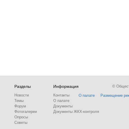
Разделы
Информация
© Обществ
Новости
Контакты
О палате
Размещение ре
Темы
О палате
Форум
Документы
Фотогалереи
Документы ЖКХ-контроля
Опросы
Советы