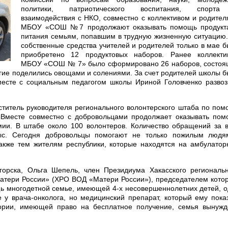
политики, патриотического воспитания, спорт
взаимодействия с НКО, совместно с коллективом и родите
МБОУ «СОШ №7 продолжают оказывать помощь продукт
питания семьям, попавшим в трудную жизненную ситуацию
собственные средства учителей и родителей только в мае 
приобретено 12 продуктовых наборов. Ранее коллекти
МБОУ «СОШ № 7» было сформировано 26 наборов, состоя
 Многие поделились овощами и солениями. За счет родителей школы 
есте с социальным педагогом школы Ириной Головченко развоз
титель руководителя регионального волонтерского штаба по по
Вместе совместно с добровольцами продолжает оказывать пом
мии. В штабе около 100 волонтеров. Количество обращений за 
тыс. Сегодня добровольцы помогают не только пожилым людя
также тем жителям республики, которые находятся на амбулато
горска, Ольга Шепель, член Президиума Хакасского региональ
атери России» (ХРО ВОД «Матери России»), председателем кото
щь многодетной семье, имеющей 4-х несовершеннолетних детей, 
е у врача-онколога, но медицинский препарат, который ему пока
гории, имеющей право на бесплатное получение, семья вынужд