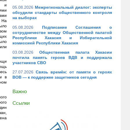
а и
05.08.2026
Межрегиональный диалог: эксперты
лями
обсудили стандарты общественного контроля
ами
на выборах
. На
было
05.08.2026
Подписание Соглашения о
вом
сотрудничестве между Общественной палатой
щих
Республики Хакасия и Избирательной
было
комиссией Республики Хакасия
или
03.08.2026
Общественная палата Хакасии
почтила память героев ВДВ и поддержала
мощи
участников СВО
ощь
весь
27.07.2026
Связь времён: от памяти о героях
м в
ВОВ — к поддержке защитников сегодня
рном
Важно
ного
рого
Ссылки
один
зан,
ена