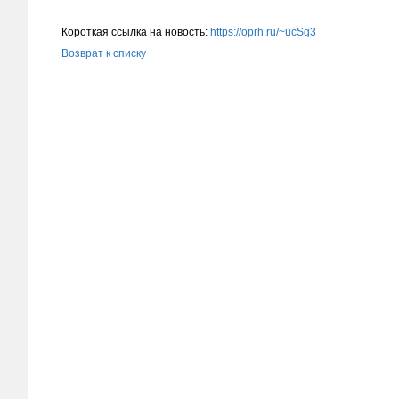
Короткая ссылка на новость:
https://oprh.ru/~ucSg3
Возврат к списку