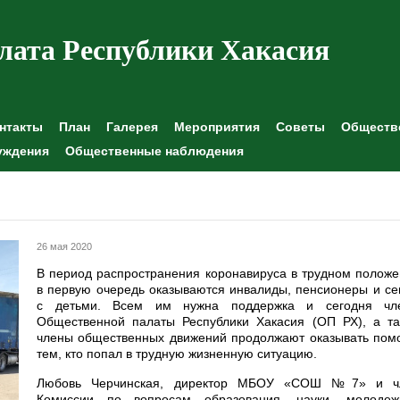
лата Республики Хакасия
нтакты
План
Галерея
Мероприятия
Советы
Обществе
уждения
Общественные наблюдения
26 мая 2020
В период распространения коронавируса в трудном полож
в первую очередь оказываются инвалиды, пенсионеры и с
с детьми. Всем им нужна поддержка и сегодня чл
Общественной палаты Республики Хакасия (ОП РХ), а та
члены общественных движений продолжают оказывать пом
тем, кто попал в трудную жизненную ситуацию.
Любовь Черчинская, директор МБОУ «СОШ №7» и ч
Комиссии по вопросам образования, науки, молодеж