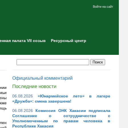
Войти на сайт
нная палата VII созыв
Ресурсный центр
Официальный комментарий
Последние новости
ении
емьи
06.08.2026
«Юнармейское лето» в лагере
ены
«Дружба»: смена завершена!
кже
ощь
06.08.2026
Комиссия ОНК Хакасии подписала
Соглашение о сотрудничестве с
Уполномоченным по правам человека в
лен
Республике Хакасия
ной