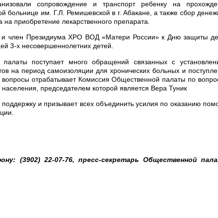
анизовали сопровождение и транспорт ребенку на прохожде
 больнице им. Г.Л. Ремишевской в г. Абакане, а также сбор дене
ка на приобретение лекарственного препарата.
 и член Президиума ХРО ВОД «Матери России» к Дню защиты де
ей 3-х несовершеннолетних детей.
 палаты поступает много обращений связанных с установлен
тов на период самоизоляции для хронических больных и поступл
ти вопросы отрабатывает Комиссия Общественной палаты по вопр
и населения, председателем которой является Вера Туник
 поддержку и призывает всех объединить усилия по оказанию по
ции.
у: (3902) 22-07-76, пресс-секретарь Общественной пал