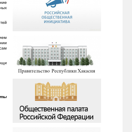
ние
жных
тей
ием
ении
осам
мощи
аты