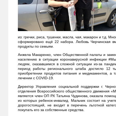
из: гречки, риса, тушенки, масла, чая, макарон и т.д.
сформировано ещё 22 набора. Любовь Черчинская вм
продукты по семьям.
Анжела Макаренко, член Общественной палаты и замес
населению в ситуации коронавирусной инфекции #Мы
людям, оказавшимся в сложной ситуации из-за панде
период работы регионального штаба достигло 12 
приобретении продуктов питания и медикаментов, а 
лечении с COVID-19.
Директор Управления социальной поддержки г. Черно
отделения Всероссийского общественного движения «М
является член ОП РХ Татьяна Чудинова, оказала помо
из которых ребенок-инвалид. Мальчик состоит на учет
дорогостоящий, не входит в перечень льготной кате
покупать его за собственные средства.