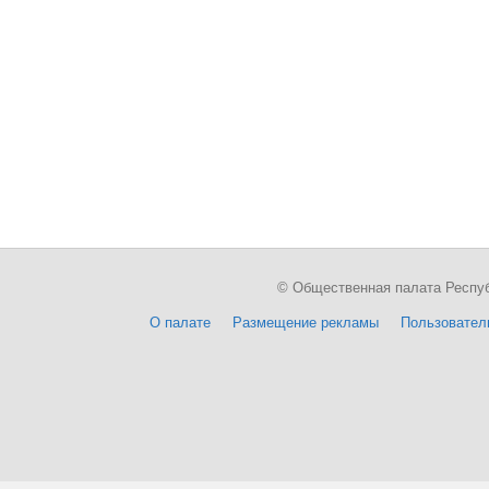
© Общественная палата Республи
О палате
Размещение рекламы
Пользовател