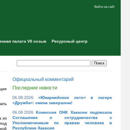
Войти на сайт
нная палата VII созыв
Ресурсный центр
Официальный комментарий
Последние новости
кция
06.08.2026
«Юнармейское лето» в лагере
«Дружба»: смена завершена!
вать
06.08.2026
Комиссия ОНК Хакасии подписала
Соглашение о сотрудничестве с
а из
Уполномоченным по правам человека в
под
Республике Хакасия
вной