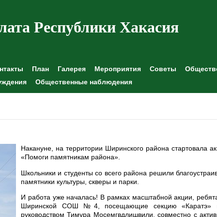
лата Республики Хакасия
нтакты
План
Галерея
Мероприятия
Советы
Обществе
уждения
Общественные наблюдения
Накануне, на территории Ширинского района стартовала а
«Помоги памятникам района».
Школьники и студенты со всего района решили благоустраи
памятники культуры, скверы и парки.
И работа уже началась! В рамках масштабной акции, ребят
Ширинской СОШ №4, посещающие секцию «Каратэ» 
руководством Тимура Мосемгвдлишвили, совместно с акти