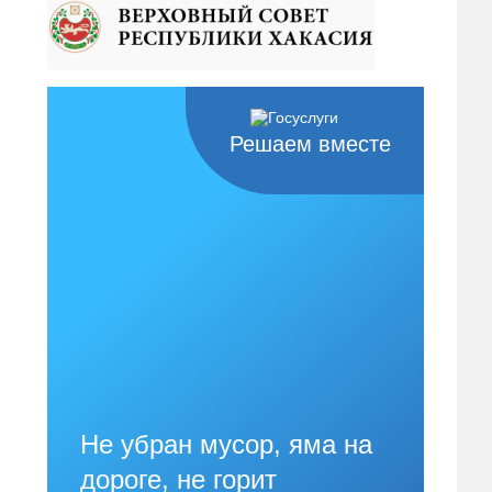
Решаем вместе
Не убран мусор, яма на
дороге, не горит