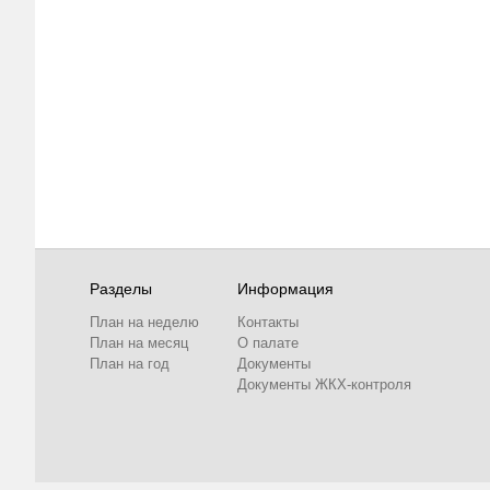
Разделы
Информация
План на неделю
Контакты
План на месяц
О палате
План на год
Документы
Документы ЖКХ-контроля