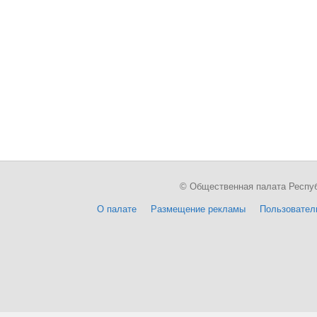
© Общественная палата Республи
О палате
Размещение рекламы
Пользовател