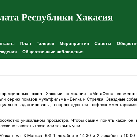
лата Республики Хакасия
нтакты
План
Галерея
Мероприятия
Советы
Обществе
уждения
Общественные наблюдения
оррекционных школ Хакасии компания «МегаФон» совместн
али серию показов мультфильма «Белка и Стрелка. Звездные соба
иально адаптированы, сопровождаются тифлокомментариями
бсолютно уникальном просмотре. Чтобы самим понять какой он,
ложено завязать глаза или закрыть уши.
акан, ул. К.Маркса, 63) 1 декабря в 14:30 и 2 декабря в 10-00