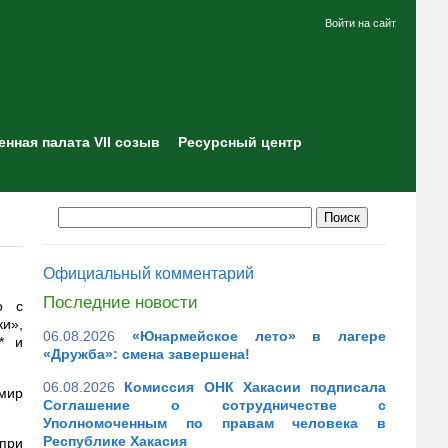
Войти на сайт
нная палата VII созыв
Ресурсный центр
Официальный комментарий
Последние новости
о с
ки»,
06.08.2026
«Юнармейское лето» в лагере
* и
«Дружба»: смена завершена!
06.08.2026
Комиссия ОНК Хакасии подписала
 мир
Соглашение о сотрудничестве с
Уполномоченным по правам человека в
Республике Хакасия
 при