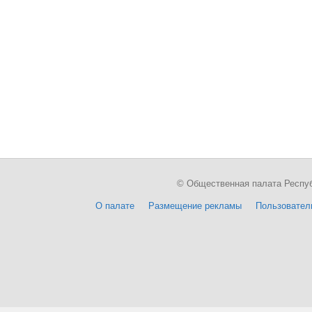
© Общественная палата Республи
О палате
Размещение рекламы
Пользовател