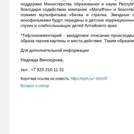
поддержке Министерства образования и науки Респуб
благодаря содействию компании «МегаФон» и благотв
помимо мультфильма «Белка и стрелка. Звездные 
кинофильмами будут переданы в детские коррекционные
глухих и слабослышащих детей Алтайского края.
*Тифлокомментарий - закадровое описание происходящ
образа героев картины и места действия. Таким образом
Для дополнительной информации
Надежда Винокурова,
тел.: +7 923 210 11 31
Короткая ссылка на новость:
https://oprh.ru/~4GHAT
Возврат к списку