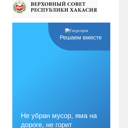
Решаем вместе
Не убран мусор, яма на
дороге, не горит