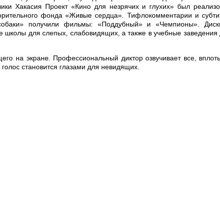
лики Хакасия Проект «Кино для незрячих и глухих» был реализ
орительного фонда «Живые сердца». Тифлокомментарии и субти
собаки» получили фильмы: «Поддубный» и «Чемпионы». Диск
 школы для слепых, слабовидящих, а также в учебные заведения
его на экране. Профессиональный диктор озвучивает все, вплот
 голос становится глазами для невидящих.