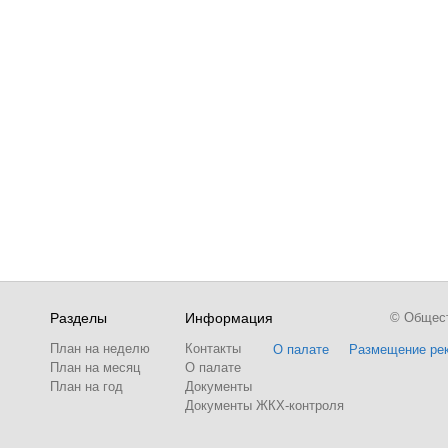
Разделы
Информация
© Обществ
План на неделю
Контакты
О палате
Размещение ре
План на месяц
О палате
План на год
Документы
Документы ЖКХ-контроля