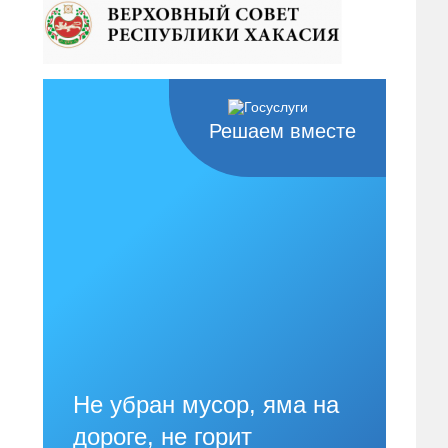
Решаем вместе
Не убран мусор, яма на
дороге, не горит