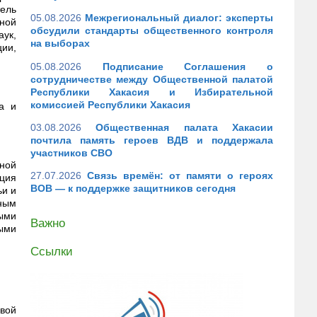
ель
05.08.2026
Межрегиональный диалог: эксперты
ной
обсудили стандарты общественного контроля
ук,
на выборах
ии,
05.08.2026
Подписание Соглашения о
сотрудничестве между Общественной палатой
Республики Хакасия и Избирательной
комиссией Республики Хакасия
а и
03.08.2026
Общественная палата Хакасии
почтила память героев ВДВ и поддержала
участников СВО
ной
27.07.2026
Связь времён: от памяти о героях
ация
ВОВ — к поддержке защитников сегодня
ьи и
ным
ыми
Важно
ыми
Ссылки
авой