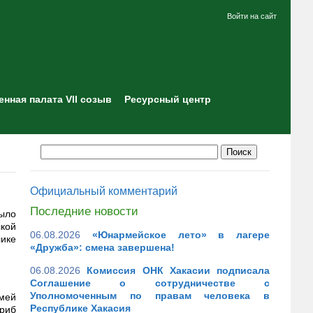
Войти на сайт
нная палата VII созыв
Ресурсный центр
Официальный комментарий
Последние новости
ыло
кой
06.08.2026
«Юнармейское лето» в лагере
лике
«Дружба»: смена завершена!
06.08.2026
Комиссия ОНК Хакасии подписала
Соглашение о сотрудничестве с
Уполномоченным по правам человека в
мей
Республике Хакасия
риб