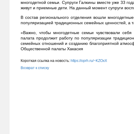
многодетной семьи. Супруги Галкины вместе уже 33 года
живут и приемные дети. На данный момент супруги восп
В состав регионального отделения вошли многодетные
популяризацией традиционных семейных ценностей, а 
«Важно, чтобы многодетные семьи чувствовали себ
палата продолжит работу по популяризации традицион
семейных отношений и созданию благоприятной атмосф
Общественной палаты Хакасия
Короткая ссылка на новость:
https://oprh.ru/~KZOxX
Возврат к списку