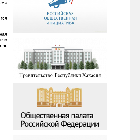
доме
ются
ная
ению
тель