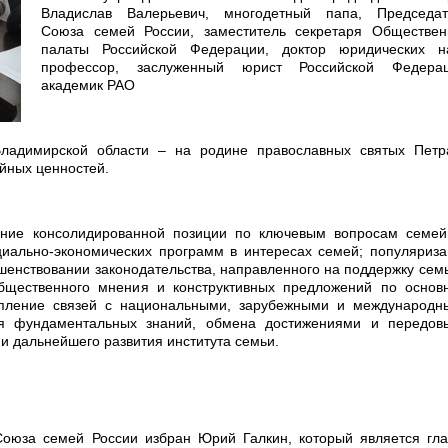
Владислав Валерьевич, многодетный папа, Председат
Союза семей России, заместитель секретаря Обществен
палаты Российской Федерации, доктор юридических на
профессор, заслуженный юрист Российской Федерац
академик РАО
Владимирской области – на родине православных святых Петр
йных ценностей.
ние консолидированной позиции по ключевым вопросам семей
циально-экономических программ в интересах семей; популяриз
шенствовании законодательства, направленного на поддержку сем
бщественного мнения и конструктивных предложений по основ
репление связей с национальными, зарубежными и международн
ия фундаментальных знаний, обмена достижениями и передов
и дальнейшего развития института семьи.
Союза семей России избран Юрий Галкин, который является гл