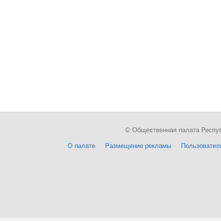
© Общественная палата Республи
О палате
Размещение рекламы
Пользовател